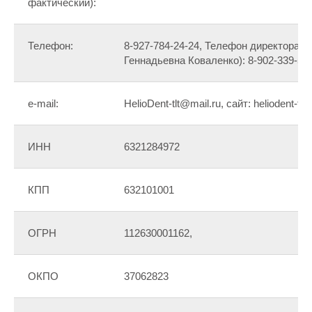
фактический):
Телефон:
8-927-784-24-24, Телефон директора (
Геннадьевна Коваленко): 8-902-339-50
e-mail:
HelioDent-tlt@mail.ru, сайт: heliodent-tlt.
ИНН
6321284972
КПП
632101001
ОГРН
112630001162,
ОКПО
37062823