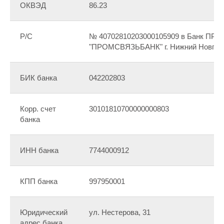
ОКВЭД
86.23
Р/С
№ 40702810203000105909 в Банк П
"ПРОМСВЯЗЬБАНК" г. Нижний Новгор
БИК банка
042202803
Корр. счет
30101810700000000803
банка
ИНН банка
7744000912
КПП банка
997950001
Юридический
ул. Нестерова, 31
адрес банка